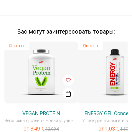
Вас могут заинтересовать товары:
💥OUTLET
💥OUTLET
VEGAN PROTEIN
ENERGY GEL Concen
Веганский протеин - Новая улучшенная формула
Углеводный энергетичес
от
8.49
€
от
1.03
€
12.99
€
1.59
€