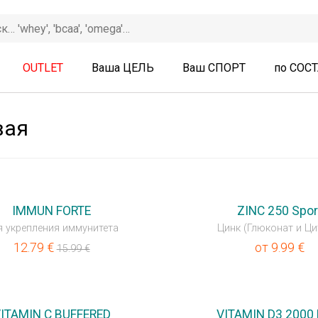
OUTLET
Ваша ЦЕЛЬ
Ваш СПОРТ
по СОС
вая
НОВИНКА
IMMUN FORTE
ZINC 250 Spor
я укрепления иммунитета
Цинк (Глюконат и Ци
12.79
€
от
9.99
€
15.99
€
ITAMIN C BUFFERED
VITAMIN D3 2000