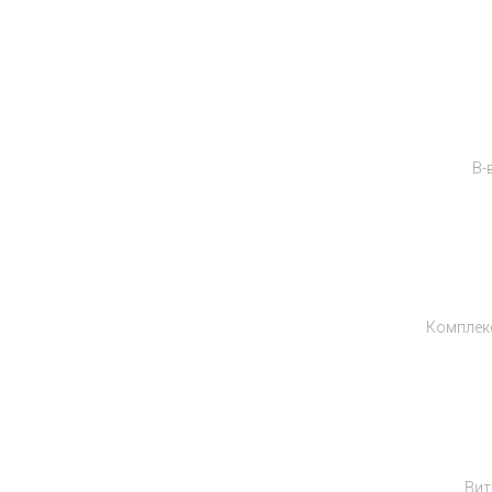
⚡
В-
⚡
Комплек
НОВИНК
Вит