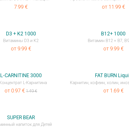
7.99
€
от
11.99
€
А
D3 + K2 1000
B12+ 1000
Витамины D3 и K2
Витамин B12 + B7, B9
от
9.99
€
от
9.99
€
T
НОВИНКА
L-CARNITINE 3000
FAT BURN Liqu
Концентрат L-Карнитина
от
0.97
€
от
1.69
€
1.49
€
SUPER BEAR
минный напиток для Детей