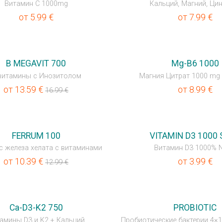
Витамин C 1000mg
Кальций, Магний, Ци
от
5.99
€
от
7.99
€
B MEGAVIT 700
Mg-B6 1000
витамины с Инозитолом
Магния Цитрат 1000 mg 
от
13.59
€
от
8.99
€
16.99
€
FERRUM 100
VITAMIN D3 1000 
с железа хелата с витаминами
Витамин D3 1000% 
от
10.39
€
от
3.99
€
12.99
€
А
НОВИНКА
Ca-D3-K2 750
PROBIOTIC
амины D3 и K2 + Кальций
Пробиотические бактерии 4×1