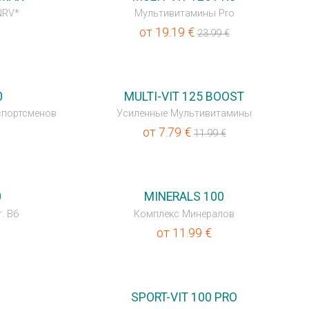
NRV*
Мультивитамины Pro
от
19.19
€
23.99
€
💥OUTLET
0
MULTI-VIT 125 BOOST
спортсменов
Усиленные Мультивитамины
от
7.79
€
11.99
€
0
MINERALS 100
. B6
Комплекс Минералов
от
11.99
€
0
SPORT-VIT 100 PRO