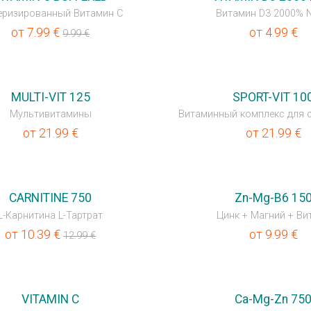
еризированный Витамин С
Витамин D3 2000% 
от
7.99
€
от
4.99
€
9.99
€
MULTI-VIT 125
SPORT-VIT 10
Мультивитамины
Витаминный комплекс для 
от
21.99
€
от
21.99
€
CARNITINE 750
Zn-Mg-B6 15
L-Карнитина L-Тартрат
Цинк + Магний + Вит
от
10.39
€
от
9.99
€
12.99
€
VITAMIN C
Ca-Mg-Zn 75