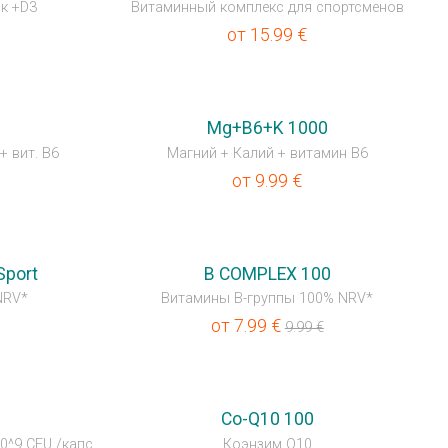
нк +D3
Витаминный комплекс для спортсменов
от
15.99
€
НОВИНКА
Mg+B6+K 1000
+ вит. B6
Магний + Калий + витамин B6
от
9.99
€
⚡
Sport
B COMPLEX 100
NRV*
Витамины В-группы 100% NRV*
от
7.99
€
9.99
€
⚡
Co-Q10 100
0^9 CFU /капс.
Коэнзим Q10