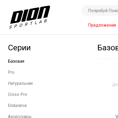
Предложения
Серии
Базо
Базовая
Pro
⚡
Натуральная
Дл
Cross-Pro
Endurance
⚡
V
Аксессуары