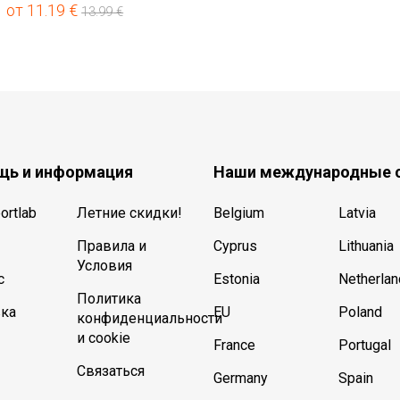
от
11.19
€
13.99
€
ь и информация
Наши международные 
ortlab
Летние скидки!
Belgium
Latvia
Правила и
Cyprus
Lithuania
Условия
с
Estonia
Netherla
Политика
ка
EU
Poland
конфиденциальности
и cookie
France
Portugal
Связаться
Germany
Spain