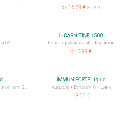
от
16.79
€
20.99
€
L-CARNITINE 1500
 и D3
Концентрированный L-Карнитин
от
0.99
€
id
IMMUN FORTE Liquid
Карнитин, кофеин, холин, инозитол, вит. В5 и В6
Ацерола + Витамин C + Цинк
13.99
€