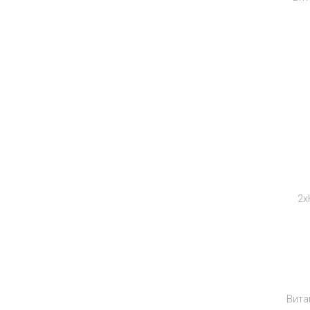
НОВИНК
💥OUTLE
2x
⚡
Вита