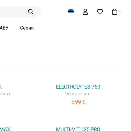
1
ТАВУ
Серии
НОВИНКА
t
ELECTROLYTES 750
трат)
Электролиты
5.99
€
⚡
 MAX
MULTI-VIT 125 PRO