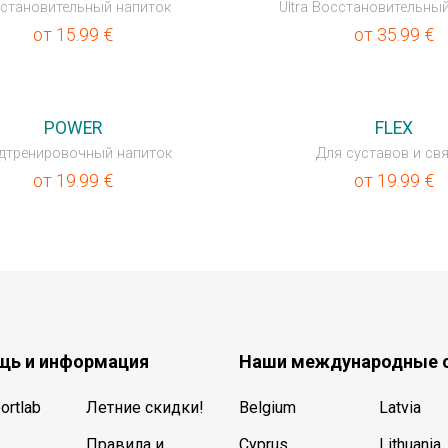
становительный напиток
Ultra Восстановительны
от
15.99
€
от
35.99
€
POWER
FLEX
дтренировочный напиток
Для суставов и св
от
19.99
€
от
19.99
€
ь и информация
Наши международные 
ortlab
Летние скидки!
Belgium
Latvia
Правила и
Cyprus
Lithuania