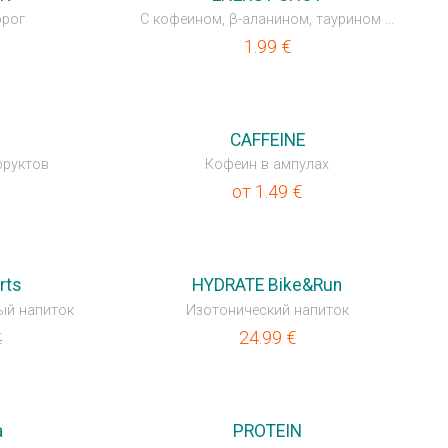
орог
С кофеином, β-аланином, таурином ...
1.99
€
НОВИНКА
CAFFEINE
фруктов
Кофеин в ампулах
от
1.49
€
rts
HYDRATE Bike&Run
ый напиток
Изотонический напиток
24.99
€
€
a
PROTEIN