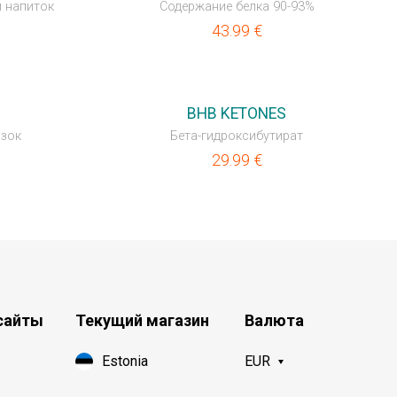
й напиток
Содержание белка 90-93%
43.99
€
НОВИНКА
BHB KETONES
язок
Бета-гидроксибутират
29.99
€
сайты
Текущий магазин
Валюта
Estonia
EUR