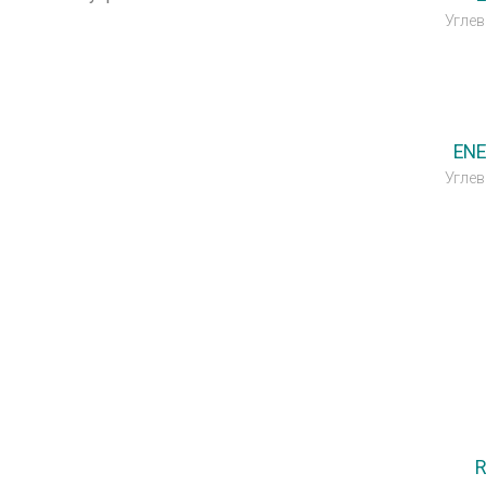
Углев
💥OUTLE
ENE
Углев
R