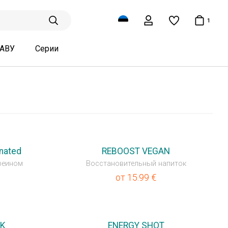
1
ТАВУ
Серии
nated
REBOOST VEGAN
феином
Восстановительный напиток
от
15.99
€
+K
ENERGY SHOT