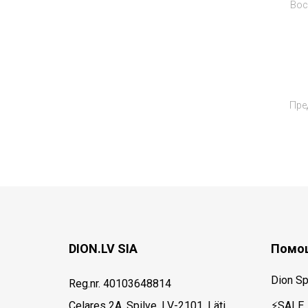
Вос
Пре
DION.LV SIA
Помощ
Dion Sp
Reg.nr. 40103648814
Celares 2A, Spilve, LV-2101, Läti
⚡SALE