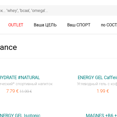
OUTLET
Ваша ЦЕЛЬ
Ваш СПОРТ
по СОС
rance
HYDRATE #NATURAL
ENERGY GEL Caffei
ческий* спортивный напиток
Углеводный гель c ко
7.79
€
1.99
€
11.99
€
NERGY GEL Isotonic
MAGNES +B6 