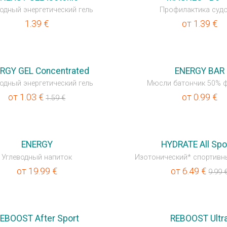
одный энергетический гель
Профилактика суд
1.39
€
от
1.39
€
T
RGY GEL Concentrated
ENERGY BAR
одный энергетический гель
Мюсли батончик 50% 
от
1.03
€
от
0.99
€
1.59
€
💥OUTLET
ENERGY
HYDRATE All Spo
Углеводный напиток
Изотонический* спортивн
от
19.99
€
от
6.49
€
9.99
EBOOST After Sport
REBOOST Ultr