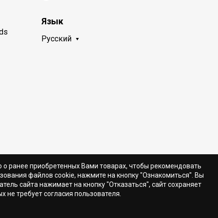
Язык
nds
Русский
ю о ранее приобретенных Вами товарах, чтобы рекомендовать
зования файлов cookie, нажмите на кнопку "Ознакомиться". Вы
ватель сайта нажимает на кнопку "Отказаться", сайт сохраняет
х не требует согласия пользователя.
защищены.