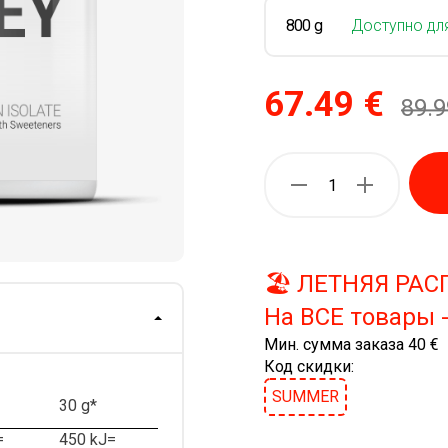
800 g
Доступно дл
67.49 €
89.9
🏖️ ЛЕТНЯЯ РА
На ВСЕ товары 
Мин. сумма заказа 40 €
Код скидки:
SUMMER
30 g*
=
450 kJ=