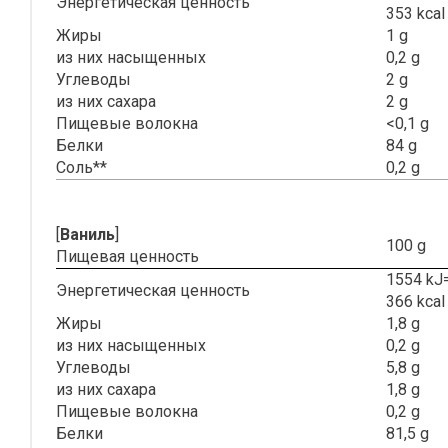
Энергетическая ценность
353 kcal
Жиры
1 g
из них насыщенных
0,2 g
Углеводы
2 g
из них сахара
2 g
Пищевые волокна
<0,1 g
Белки
84 g
Соль**
0,2 g
[
Ваниль
]
100 g
Пищевая ценность
1554 kJ
Энергетическая ценность
366 kcal
Жиры
1,8 g
из них насыщенных
0,2 g
Углеводы
5,8 g
из них сахара
1,8 g
Пищевые волокна
0,2 g
Белки
81,5 g