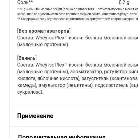
Соль**
0,2 g
* 30 g = 3×25 ml мерные ложки (ложка прилагается). Плотность порошка может и
небольшой вариабельности веса порции в мерной ложке. Для точного результата 
** Содержание соли обусловлено исключительно присутствием натрия натуральн
[
Без ароматизаторов
]
Состав: WheyIsoPlex™ изолят белков молочной cы
(молочные протеины).
[
Ваниль
]
Состав: WheyIsoPlex™ изолят белков молочной cыв
(молочные протеины), ароматизатор, регулятор кис
кислота, яблочная кислота), загуститель (ксантанов
камедь), эмульгатор (лецитины), подсластитель (ац
сукралоза).
Применение
Дополнительная информация