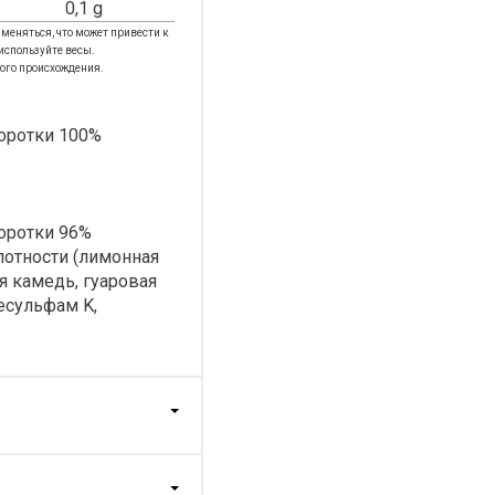
0,1 g
зменяться, что может привести к
используйте весы.
ого происхождения.
воротки 100%
оротки 96%
лотности (лимонная
ая камедь, гуаровая
есульфам K,