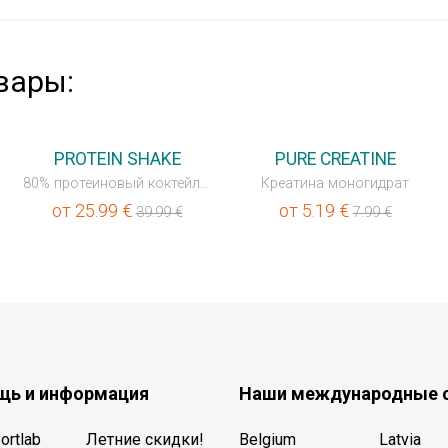
вары:
💥OUTLET
💥OUTLET
PROTEIN SHAKE
PURE CREATINE
80% протеиновый коктейль с витаминами
Креатина моногидрат
от
25.99
€
от
5.19
€
39.99
€
7.99
€
ь и информация
Наши международные 
ortlab
Летние скидки!
Belgium
Latvia