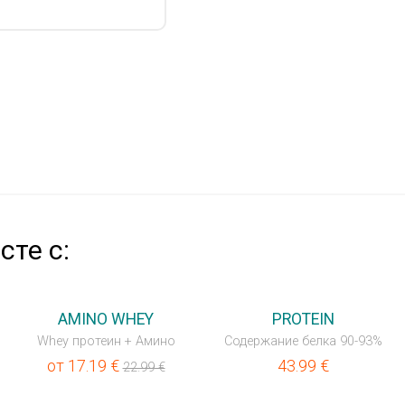
те с:
💥OUTLET
AMINO WHEY
PROTEIN
Whey протеин + Амино
Содержание белка 90-93%
от
17.19
€
43.99
€
22.99
€