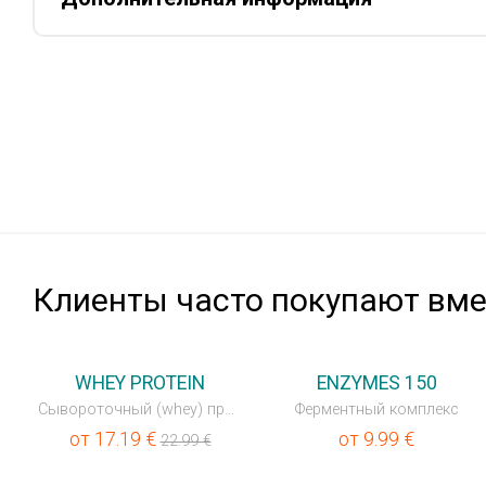
Клиенты часто покупают вмес
💥OUTLET
WHEY PROTEIN
ENZYMES 150
Сывороточный (whey) протеин
Ферментный комплекс
от
17.19
€
от
9.99
€
22.99
€