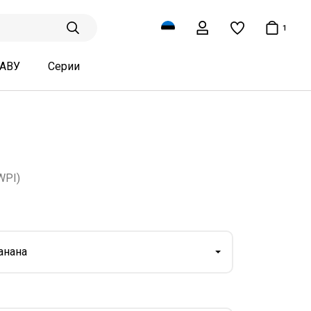
1
ТАВУ
Серии
WPI)
анана