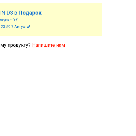
IN D3 в
Подарок
купке 0 €
 23:59 7 Августа!
ому продукту?
Напишите нам