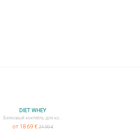
DIET WHEY
Белковый коктейль для контроля веса
от
18.69
€
24.99
€