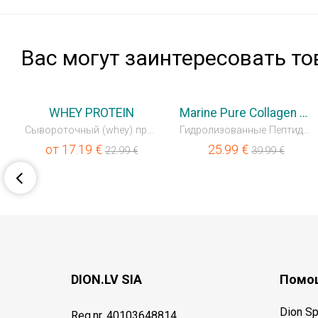
Вас могут заинтересовать то
💥OUTLET
💥OUTLET
WHEY PROTEIN
Marine Pure Collagen Liquid
Сывороточный (whey) протеин
Гидролизованные Пептиды Коллагена
от
17.19
€
25.99
€
22.99
€
39.99
€
DION.LV SIA
Помощ
Dion Sp
Reg.nr. 40103648814