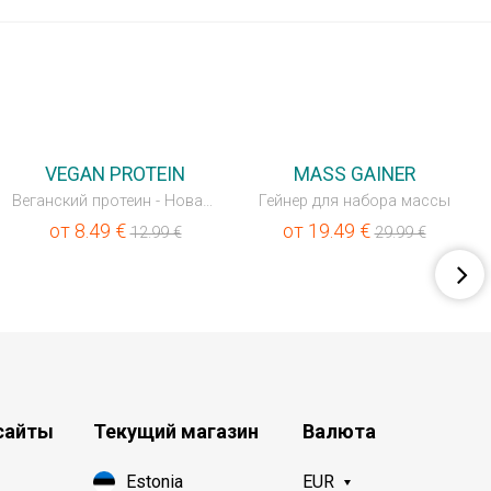
💥OUTLET
💥OUTLET
VEGAN PROTEIN
MASS GAINER
Веганский протеин - Новая улучшенная формула
Гейнер для набора массы
от
8.49
€
от
19.49
€
12.99
€
29.99
€
сайты
Текущий магазин
Валюта
Estonia
EUR