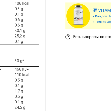
106 kcal
0,3 g
🎁 VITAM
0,1 g
к Каждой По
0,6 g
и только до
0,6 g
<0,1 g
25,2 g
Есть вопросы по эт
0,1 g
30 g*
=
466 kJ=
110 kcal
0,5 g
0,1 g
1,7 g
0,5 g
0,1 g
24,5 g