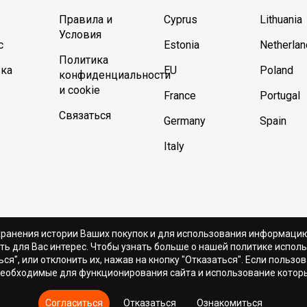
Правила и
Cyprus
Lithuania
Условия
с
Estonia
Netherla
Политика
ка
EU
Poland
конфиденциальности
и cookie
France
Portugal
Связаться
Germany
Spain
Italy
хранения истории Ваших покупок и для использования информаци
ть для Вас интерес. Чтобы узнать больше о нашей политике исполь
ся", или отклонить их, нажав на кнопку "Отказаться". Если пользо
необходимые для функционирования сайта и использование которы
 2026 DION SPORTLAB® | Спортивное Питание. Все права 
Согласиться
Отказаться
Ознакомиться