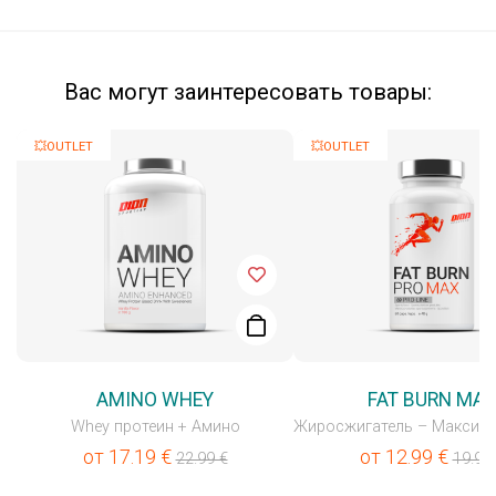
Вас могут заинтересовать товары:
💥OUTLET
💥OUTLET
AMINO WHEY
FAT BURN MA
Whey протеин + Амино
от
17.19
€
от
12.99
€
22.99
€
19.99