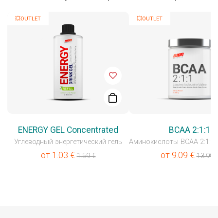
💥OUTLET
💥OUTLET
ENERGY GEL Concentrated
BCAA 2:1:1
Углеводный энергетический гель
от
1.03
€
от
9.09
€
1.59
€
13.99