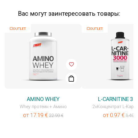
Вас могут заинтересовать товары:
💥OUTLET
💥OUTLET
AMINO WHEY
L-CARNITINE 30
Whey протеин + Амино
2xКонцентрат L-Карн
от
17.19
€
от
0.97
€
22.99
€
1.49
€