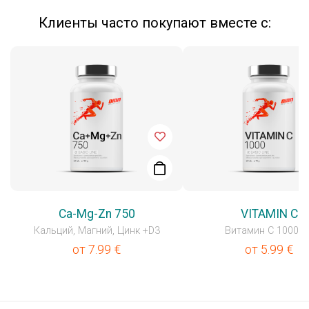
Клиенты часто покупают вместе с:
Ca-Mg-Zn 750
VITAMIN C
Кальций, Магний, Цинк +D3
Витамин C 1000m
от
7.99
€
от
5.99
€