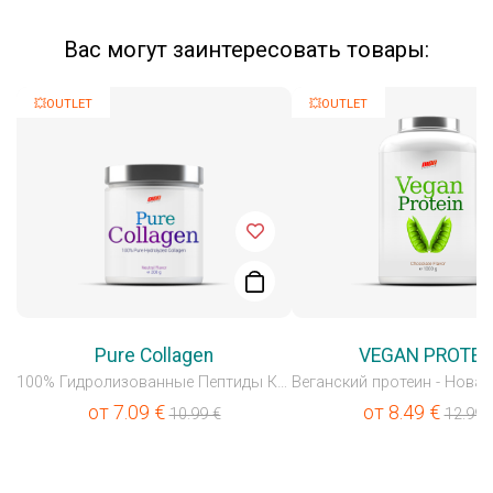
Вас могут заинтересовать товары:
💥OUTLET
💥OUTLET
Pure Collagen
VEGAN PROTEI
100% Гидролизованные Пептиды Коллагена
от
7.09
€
от
8.49
€
10.99
€
12.99