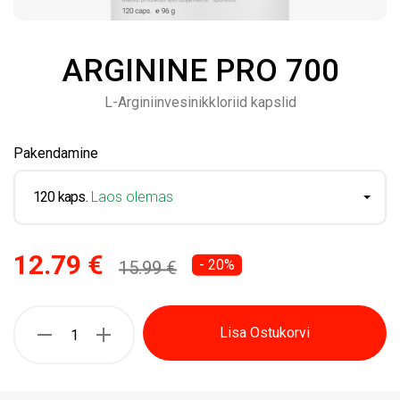
ARGININE PRO 700
L-Arginiinvesinikkloriid kapslid
Pakendamine
120 kaps.
Laos olemas
12.79 €
- 20%
15.99 €
Lisa Ostukorvi