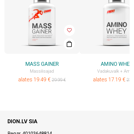
MASS GAINER
AMINO WHEY
Massilisajad
Vadakuvalk + Ami
alates
19.49
€
alates
17.19
€
29.99
€
22.
DION.LV SIA
Reg.nr. 40103648814