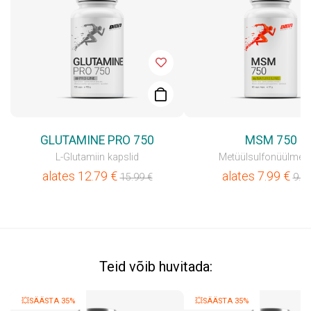
GLUTAMINE PRO 750
MSM 750
L-Glutamiin kapslid
Metüülsulfonüülmet
alates
12.79
€
alates
7.99
€
15.99
€
9.9
Teid võib huvitada:
💥SÄÄSTA 35%
💥SÄÄSTA 35%