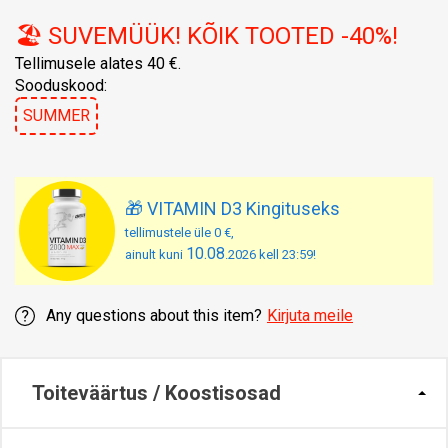
🏖️ SUVEMÜÜK! KÕIK TOOTED -40%!
Tellimusele alates 40 €.
Sooduskood:
SUMMER
🎁 VITAMIN D3 Kingituseks
tellimustele üle 0 €,
10.08
ainult kuni
.2026 kell 23:59!
Any questions about this item?
Kirjuta meile
Toiteväärtus / Koostisosad