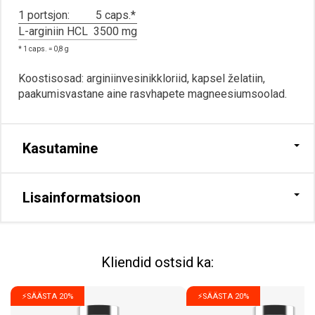
1 portsjon:
5 caps.*
L-arginiin HCL
3500 mg
* 1 caps. = 0,8 g
Koostisosad: arginiinvesinikkloriid, kapsel želatiin,
paakumisvastane aine rasvhapete magneesiumsoolad.
Kasutamine
Lisainformatsioon
Kliendid ostsid ka:
⚡SÄÄSTA 20%
⚡SÄÄSTA 20%