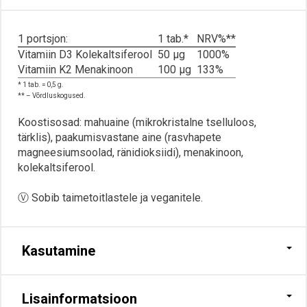
1 portsjon:
1 tab.*
NRV%**
Vitamiin D3
Kolekaltsiferool
50 μg
1000%
Vitamiin K2
Menakinoon
100 μg
133%
* 1 tab. = 0,5 g.
** – Võrdluskogused.
Koostisosad: mahuaine (mikrokristalne tselluloos,
tärklis), paakumisvastane aine (rasvhapete
magneesiumsoolad, ränidioksiidi), menakinoon,
kolekaltsiferool.
Ⓥ Sobib taimetoitlastele ja veganitele.
Kasutamine
Lisainformatsioon