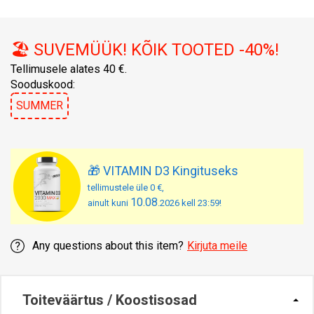
🏖️ SUVEMÜÜK! KÕIK TOOTED -40%!
Tellimusele alates 40 €.
Sooduskood:
SUMMER
🎁 VITAMIN D3 Kingituseks
tellimustele üle 0 €,
10.08
ainult kuni
.2026 kell 23:59!
Any questions about this item?
Kirjuta meile
Toiteväärtus / Koostisosad