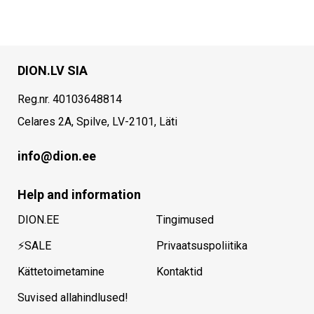
DION.LV SIA
Reg.nr. 40103648814
Celares 2A, Spilve, LV-2101, Läti
info@dion.ee
Help and information
DION.EE
Tingimused
⚡SALE
Privaatsuspoliitika
Kättetoimetamine
Kontaktid
Suvised allahindlused!