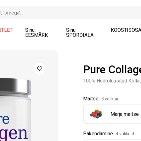
UTLET
Sinu
Sinu
KOOSTISOS
EESMÄRK
SPORDIALA
Pure Collag
100% Hüdrolüüsitud Kolla
Maitse
3 valikuid
Marja maitse
Pakendamine
4 valikuid