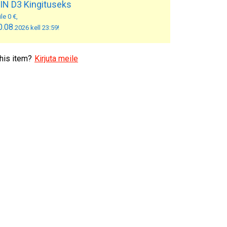
IN D3 Kingituseks
le 0 €,
0.08
.2026 kell 23:59!
his item?
Kirjuta meile