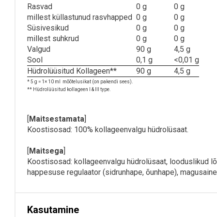
Rasvad
0 g
0 g
millest küllastunud rasvhapped
0 g
0 g
Süsivesikud
0 g
0 g
millest suhkrud
0 g
0 g
Valgud
90 g
4,5 g
Sool
0,1 g
<0,01 g
Hüdrolüüsitud Kollageen
**
90 g
4,5 g
* 5 g = 1× 10 ml mõõtelusikat (on pakendi sees).
** Hüdrolüüsitud kollageen I & III type.
[
Maitsestamata
]
Koostisosad: 100% kollageenvalgu hüdrolüsaat.
[
Maitsega
]
Koostisosad: kollageenvalgu hüdrolüsaat, looduslikud lõ
happesuse regulaator (sidrunhape, õunhape), magusaine
Kasutamine