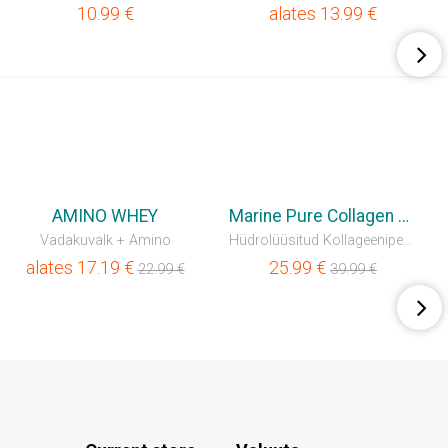
10.99
€
alates
13.99
€
💥SÄÄSTA 35%
💥SÄÄSTA 35%
AMINO WHEY
Marine Pure Collagen Liquid
Vadakuvalk + Amino
Hüdrolüüsitud Kollageenipeptiidid
alates
17.19
€
25.99
€
22.99
€
39.99
€