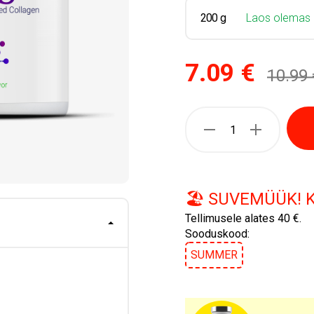
200 g
Laos olemas
7.09 €
10.99 
🏖️ SUVEMÜÜK! 
Tellimusele alates 40 €.
Sooduskood:
SUMMER