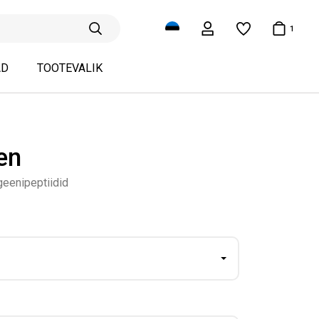
1
AD
TOOTEVALIK
en
geenipeptiidid