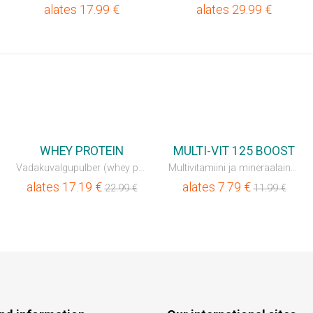
alates
17.99
€
alates
29.99
€
💥SÄÄSTA 35%
💥SÄÄSTA 35%
WHEY PROTEIN
MULTI-VIT 125 BOOST
Vadakuvalgupulber (whey proteiin)
Multivitamiini ja mineraalainete Boost-kompleks
alates
17.19
€
alates
7.79
€
22.99
€
11.99
€