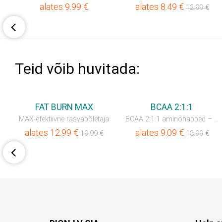
alates
9.99
€
alates
8.49
€
12.99
€
Teid võib huvitada:
💥SÄÄSTA 35%
💥SÄÄSTA 35%
FAT BURN MAX
BCAA 2:1:1
MAX-efektiivne rasvapõletaja
BCAA 2:1:1 aminohapped – pulber
alates
12.99
€
alates
9.09
€
19.99
€
13.99
€