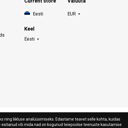
Current store
Valuuta
Eesti
EUR
Keel
nds
Eesti
 ning liikluse analüüsimiseks. Edastame teavet selle kohta, kuidas
ile esitanud või mida nad on kogunud teiepoolse teenuste kasutamise