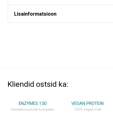
Lisainformatsioon
Kliendid ostsid ka:
💥SÄÄSTA 35%
ENZYMES 150
VEGAN PROTEIN
Seedeensüümide kompleks
100% Vegan-Valk