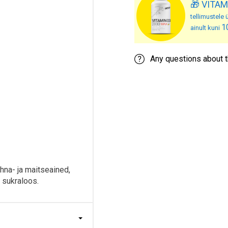
🎁 VITAM
tellimustele ü
1
ainult kuni
Any questions about t
hna- ja maitseained,
 sukraloos.