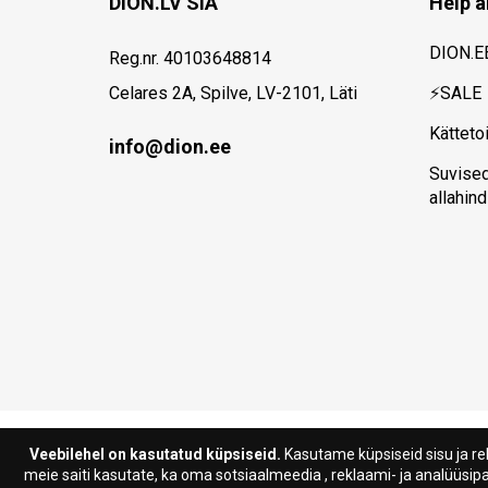
DION.LV SIA
Help a
DION.E
Reg.nr. 40103648814
Celares 2A, Spilve, LV-2101, Läti
⚡SALE
Kätteto
info@dion.ee
Suvise
allahin
Veebilehel on kasutatud küpsiseid.
Kasutame küpsiseid sisu ja re
meie saiti kasutate, ka oma sotsiaalmeedia , reklaami- ja analüüsi