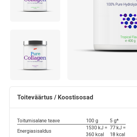
Toiteväärtus / Koostisosad
Toitumisalane teave
100 g
5 g*
1530 kJ =
77 kJ =
Energiasisaldus
360 kcal
18 kcal