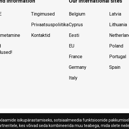
nd information
Our international sites
E
Tingimused
Belgium
Latvia
Privaatsuspoliitika
Cyprus
Lithuania
imetamine
Kontaktid
Eesti
Netherla
d
EU
Poland
dlused!
France
Portugal
Germany
Spain
Italy
klaamide isikupärastamiseks, sotsiaalmeedia funktsioonide pakkumiseks
partneritele, kes võivad seda kombineerida muu teabega, mida olete ne