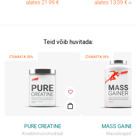
alates
21.99
€
alates
13.59
€
16.
Teid võib huvitada:
💥SÄÄSTA 35%
💥SÄÄSTA 35%
PURE CREATINE
MASS GAINER
Kreatiinmonohüdraat
Massilisajad