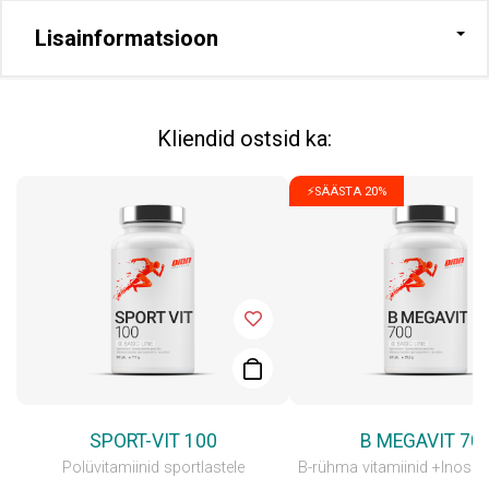
Lisainformatsioon
Kliendid ostsid ka:
⚡SÄÄSTA 20%
SPORT-VIT 100
B MEGAVIT 70
Polüvitamiinid sportlastele
B-rühma vitamiinid +Inosit