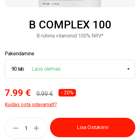
B COMPLEX 100
B-rühma vitamiinid 100% NRV*
Pakendamine
90 tab.
Laos olemas
7.99 €
- 20%
9.99 €
Kuidas osta odavamalt?
Lisa Ostukorvi