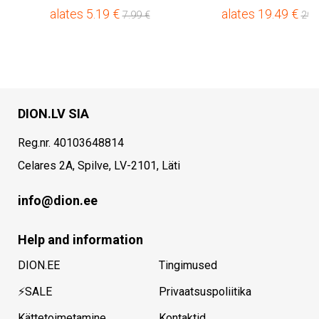
alates
5.19
€
alates
19.49
€
7.99
€
29.
DION.LV SIA
Reg.nr. 40103648814
Celares 2A, Spilve, LV-2101, Läti
info@dion.ee
Help and information
DION.EE
Tingimused
⚡SALE
Privaatsuspoliitika
Kättetoimetamine
Kontaktid