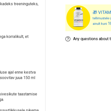
ikkadeks treeninguteks,
🎁 VITAM
tellimustele ü
1
ainult kuni
ga korralikult, et
Any questions about t
use ajal enne kestva
 soovitav juua 150 ml
üsivesikute taastamise
ga.
ussuutlikkusele pikema