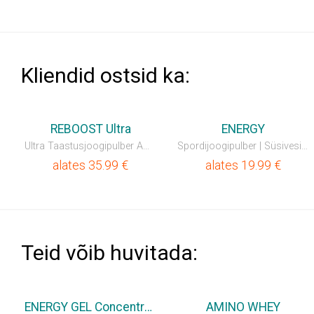
Kliendid ostsid ka:
REBOOST Ultra
ENERGY
Ultra Taastusjoogipulber Aminohapetega
Spordijoogipulber | Süsivesikute jook
alates
35.99
€
alates
19.99
€
Teid võib huvitada:
💥SÄÄSTA 35%
💥SÄÄSTA 35%
ENERGY GEL Concentrated
AMINO WHEY