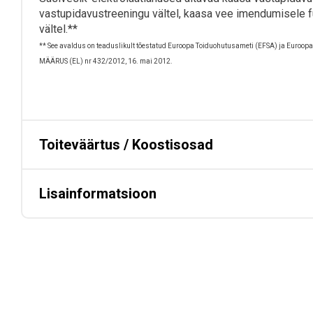
vastupidavustreeningu vältel, kaasa vee imendumisele f
vältel.**
** See avaldus on teaduslikult tõestatud Euroopa Toiduohutusameti (EFSA) ja Euroop
MÄÄRUS (EL) nr 432/2012, 16. mai 2012.
Toiteväärtus / Koostisosad
Lisainformatsioon