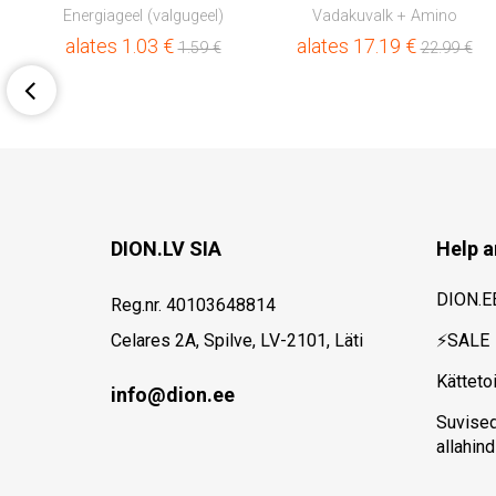
mpleks
Energiageel (valgugeel)
Vadakuvalk + Amino
alates
1.03
€
alates
17.19
€
1.59
€
22.99
€
DION.LV SIA
Help a
DION.E
Reg.nr. 40103648814
Celares 2A, Spilve, LV-2101, Läti
⚡SALE
Kätteto
info@dion.ee
Suvise
allahin