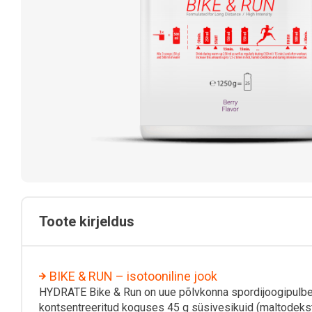
Toote kirjeldus
BIKE & RUN – isotooniline jook
HYDRATE Bike & Run on uue põlvkonna spordijoogipulbe
kontsentreeritud koguses 45 g süsivesikuid (maltodekst