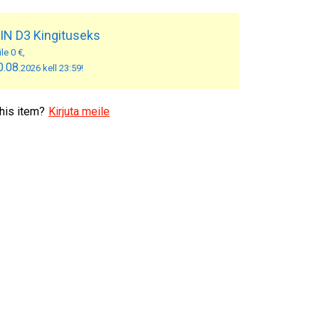
IN D3 Kingituseks
le 0 €,
0.08
.2026 kell 23:59!
his item?
Kirjuta meile