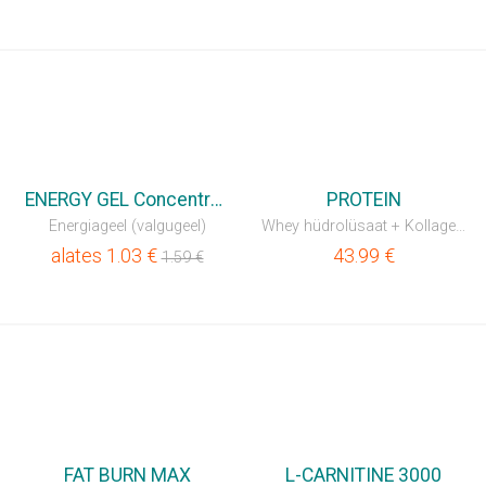
💥SÄÄSTA 35%
ENERGY GEL Concentrated
PROTEIN
Energiageel (valgugeel)
Whey hüdrolüsaat + Kollageeni hüdrolüsaat 1:1
alates
1.03
€
43.99
€
1.59
€
💥SÄÄSTA 35%
💥SÄÄSTA 35%
FAT BURN MAX
L-CARNITINE 3000