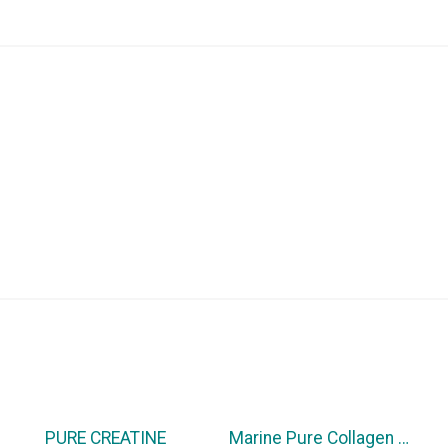
💥SÄÄSTA 35%
💥SÄÄSTA 35%
PURE CREATINE
Marine Pure Collagen Liquid