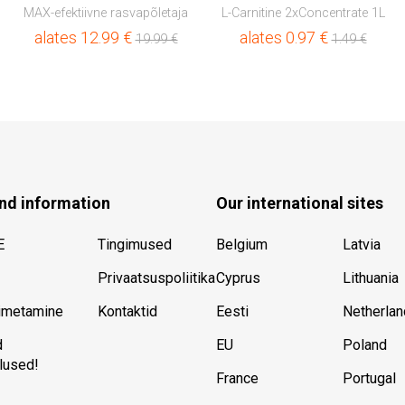
MAX-efektiivne rasvapõletaja
L-Carnitine 2xConcentrate 1L
alates
12.99
€
alates
0.97
€
19.99
€
1.49
€
nd information
Our international sites
E
Tingimused
Belgium
Latvia
Privaatsuspoliitika
Cyprus
Lithuania
imetamine
Kontaktid
Eesti
Netherla
d
EU
Poland
dlused!
France
Portugal