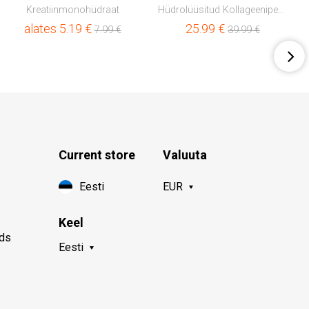
Kreatiinmonohüdraat
Hüdrolüüsitud Kollageenipeptiidid
alates
5.19
€
25.99
€
7.99
€
39.99
€
Current store
Valuuta
Eesti
EUR
Keel
nds
Eesti