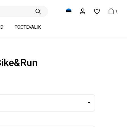
1
AD
TOOTEVALIK
ike&Run