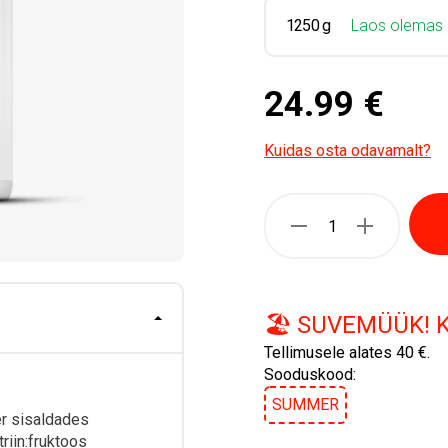
1250 g
Laos olemas
24.99 €
Kuidas osta odavamalt?
🏖️ SUVEMÜÜK! 
Tellimusele alates 40 €.
Sooduskood:
SUMMER
r sisaldades
riin:fruktoos