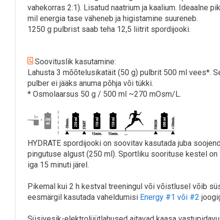
vahekorras 2:1). Lisatud naatrium ja kaalium. Ideaalne p
mil energia tase väheneb ja higistamine suureneb.
1250 g pulbrist saab teha 12,5 liitrit spordijooki.
Soovituslik kasutamine:
Lahusta 3 mõõtelusikatäit (50 g) pulbrit 500 ml vees*. Se
pulber ei jääks anuma põhja või tükki.
* Osmolaarsus 50 g / 500 ml ~270 mOsm/L.
HYDRATE spordijooki on soovitav kasutada juba soojend
pingutuse algust (250 ml). Sportliku soorituse kestel on
iga 15 minuti järel.
Pikemal kui 2 h kestval treeningul või võistlusel võib s
eesmärgil kasutada vaheldumisi
Energy #1 või #2
joogi
Süsivesik-elektrolüütlahused aitavad kaasa vastupidav