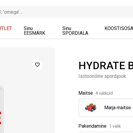
UTLET
Sinu
Sinu
KOOSTISOS
EESMÄRK
SPORDIALA
HYDRATE B
Isotooniline spordijook
Maitse
4 valikuid
Marja maitse
Pakendamine
1 valik