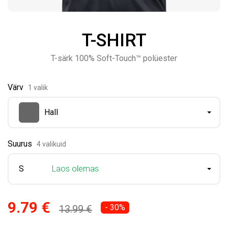
T-SHIRT
T-särk 100% Soft-Touch™ polüester
Värv
1 valik
Hall
Suurus
4 valikuid
S
Laos olemas
9.79 €
- 30%
13.99 €