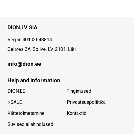
DION.LV SIA
Reg.nr. 40103648814
Celares 2A, Spilve, LV-2101, Läti
info@dion.ee
Help and information
DION.EE
Tingimused
⚡SALE
Privaatsuspoliitika
Kättetoimetamine
Kontaktid
Suvised allahindlused!