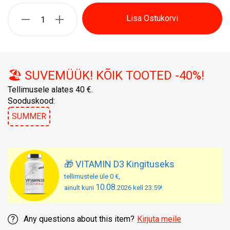
Lisa Ostukorvi
🏖️ SUVEMÜÜK! KÕIK TOOTED -40%!
Tellimusele alates 40 €.
Sooduskood:
SUMMER
🎁 VITAMIN D3 Kingituseks
tellimustele üle 0 €,
10.08
ainult kuni
.2026 kell 23:59!
Any questions about this item?
Kirjuta meile