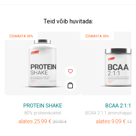
Teid võib huvitada:
💥SÄÄSTA 35%
💥SÄÄSTA 35%
PROTEIN SHAKE
BCAA 2:1:1
80% proteiinikokteil
BCAA 2:1:1 aminohapped 
alates
25.99
€
alates
9.09
€
39.99
€
13.9