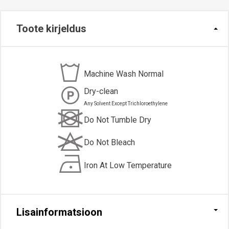
Toote kirjeldus
Machine Wash Normal
Dry-clean
Any Solvent Except
Trichloroethylene
Do Not Tumble Dry
Do Not Bleach
Iron At Low Temperature
Lisainformatsioon