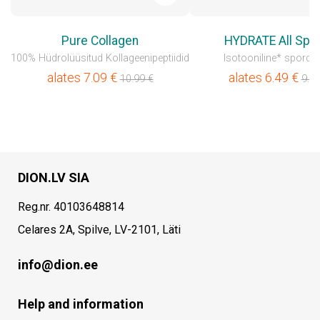
Pure Collagen
HYDRATE All Spo
100% Hüdrolüüsitud Kollageenipeptiidid
Isotooniline* spordij
alates
7.09
€
alates
6.49
€
10.99
€
9.9
DION.LV SIA
Reg.nr. 40103648814
Celares 2A, Spilve, LV-2101, Läti
info@dion.ee
Help and information