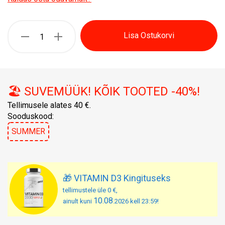
Lisa Ostukorvi
🏖️ SUVEMÜÜK! KÕIK TOOTED -40%!
Tellimusele alates 40 €.
Sooduskood:
SUMMER
🎁 VITAMIN D3 Kingituseks
tellimustele üle 0 €,
10.08
ainult kuni
.2026 kell 23:59!