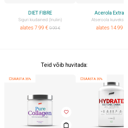
DIET FIBRE
Acerola Extrac
Siguri kiudaineid (Inuliin)
Atseroola kuivekstra
alates
7.99
€
alates
14.99
€
9.99
€
Teid võib huvitada:
💥SÄÄSTA 35%
💥SÄÄSTA 35%