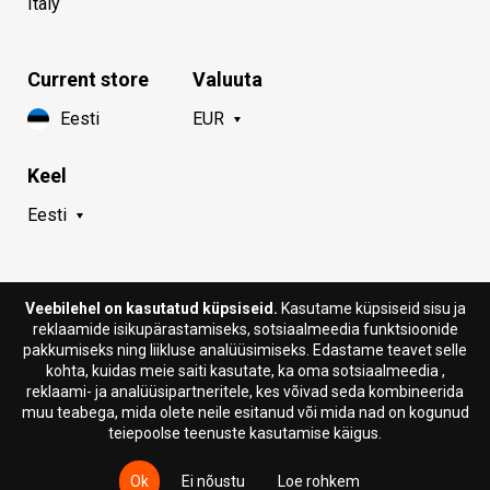
Italy
Current store
Valuuta
Eesti
EUR
Keel
Eesti
Veebilehel on kasutatud küpsiseid.
Kasutame küpsiseid sisu ja
reklaamide isikupärastamiseks, sotsiaalmeedia funktsioonide
pakkumiseks ning liikluse analüüsimiseks. Edastame teavet selle
kohta, kuidas meie saiti kasutate, ka oma sotsiaalmeedia ,
reklaami- ja analüüsipartneritele, kes võivad seda kombineerida
muu teabega, mida olete neile esitanud või mida nad on kogunud
teiepoolse teenuste kasutamise käigus.
© 2018 - 2026 DION SPORTLAB®. Kõik õigused kaitstud.
Ok
Ei nõustu
Loe rohkem