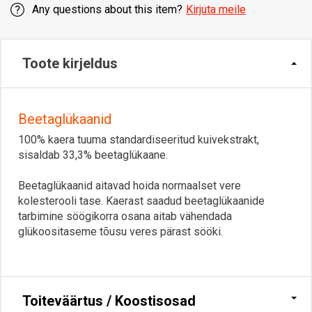
Any questions about this item?
Kirjuta meile
Toote kirjeldus
Beetaglükaanid
100% kaera tuuma standardiseeritud kuivekstrakt,
sisaldab 33,3% beetaglükaane.
Beetaglükaanid aitavad hoida normaalset vere
kolesterooli tase. Kaerast saadud beetaglükaanide
tarbimine söögikorra osana aitab vähendada
glükoositaseme tõusu veres pärast sööki.
Toiteväärtus / Koostisosad