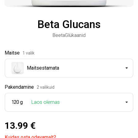
Beta Glucans
BeetaGlükaanid
Maitse
1 valik
Maitsestamata
Pakendamine
2 valikuid
120 g
Laos olemas
13.99 €
Kuidas osta odavamalt?